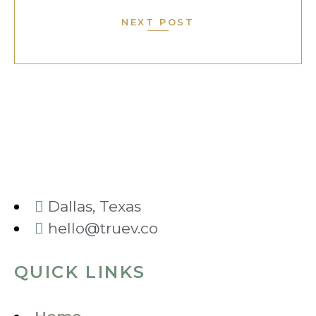
NEXT POST
Dallas, Texas
hello@truev.co
QUICK LINKS