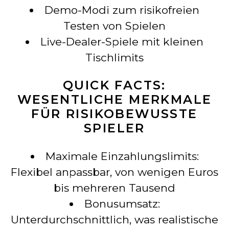
Demo-Modi zum risikofreien
Testen von Spielen
Live-Dealer-Spiele mit kleinen
Tischlimits
QUICK FACTS:
WESENTLICHE MERKMALE
FÜR RISIKOBEWUSSTE
SPIELER
Maximale Einzahlungslimits:
Flexibel anpassbar, von wenigen Euros
bis mehreren Tausend
Bonusumsatz:
Unterdurchschnittlich, was realistische