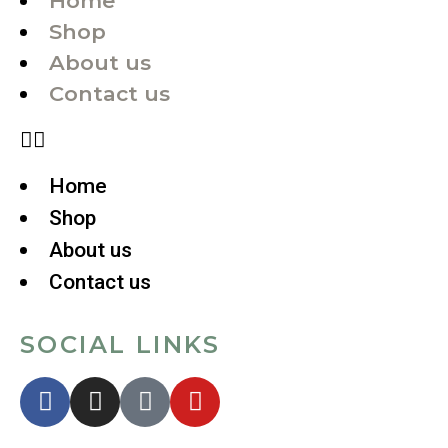
Home
Shop
About us
Contact us
Home
Shop
About us
Contact us
SOCIAL LINKS