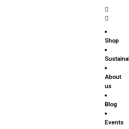
Shop
Sustainab
About
us
Blog
Events