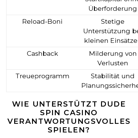
Überforderung
Reload-Boni
Stetige
Unterstützung b
kleinen Einsätz
Cashback
Milderung von
Verlusten
Treueprogramm
Stabilität und
Planungssicherhe
WIE UNTERSTÜTZT DUDE
SPIN CASINO
VERANTWORTUNGSVOLLES
SPIELEN?