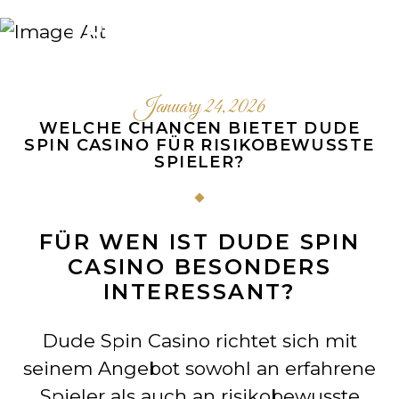
TRUE V
January 24, 2026
WELCHE CHANCEN BIETET DUDE
SPIN CASINO FÜR RISIKOBEWUSSTE
SPIELER?
FÜR WEN IST DUDE SPIN
CASINO BESONDERS
INTERESSANT?
Dude Spin Casino richtet sich mit
seinem Angebot sowohl an erfahrene
Spieler als auch an risikobewusste