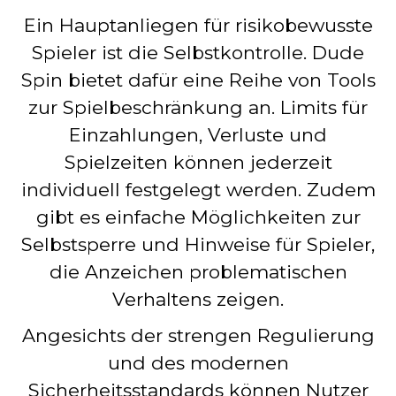
Ein Hauptanliegen für risikobewusste
Spieler ist die Selbstkontrolle. Dude
Spin bietet dafür eine Reihe von Tools
zur Spielbeschränkung an. Limits für
Einzahlungen, Verluste und
Spielzeiten können jederzeit
individuell festgelegt werden. Zudem
gibt es einfache Möglichkeiten zur
Selbstsperre und Hinweise für Spieler,
die Anzeichen problematischen
Verhaltens zeigen.
Angesichts der strengen Regulierung
und des modernen
Sicherheitsstandards können Nutzer