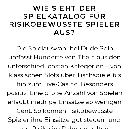
WIE SIEHT DER
SPIELKATALOG FÜR
RISIKOBEWUSSTE SPIELER
AUS?
Die Spielauswahl bei Dude Spin
umfasst Hunderte von Titeln aus den
unterschiedlichsten Kategorien – von
klassischen Slots über Tischspiele bis
hin zum Live-Casino. Besonders
positiv: Eine große Anzahl von Spielen
erlaubt niedrige Einsätze ab wenigen
Cent. So können risikobewusste
Spieler ihre Einsätze gut steuern und
das Risiko im Rahmen halten.