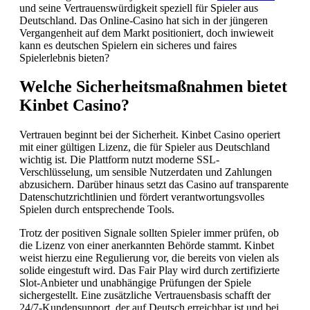
und seine Vertrauenswürdigkeit speziell für Spieler aus
Deutschland. Das Online-Casino hat sich in der jüngeren
Vergangenheit auf dem Markt positioniert, doch inwieweit
kann es deutschen Spielern ein sicheres und faires
Spielerlebnis bieten?
Welche Sicherheitsmaßnahmen bietet
Kinbet Casino?
Vertrauen beginnt bei der Sicherheit. Kinbet Casino operiert
mit einer gültigen Lizenz, die für Spieler aus Deutschland
wichtig ist. Die Plattform nutzt moderne SSL-
Verschlüsselung, um sensible Nutzerdaten und Zahlungen
abzusichern. Darüber hinaus setzt das Casino auf transparente
Datenschutzrichtlinien und fördert verantwortungsvolles
Spielen durch entsprechende Tools.
Trotz der positiven Signale sollten Spieler immer prüfen, ob
die Lizenz von einer anerkannten Behörde stammt. Kinbet
weist hierzu eine Regulierung vor, die bereits von vielen als
solide eingestuft wird. Das Fair Play wird durch zertifizierte
Slot-Anbieter und unabhängige Prüfungen der Spiele
sichergestellt. Eine zusätzliche Vertrauensbasis schafft der
24/7-Kundensupport, der auf Deutsch erreichbar ist und bei