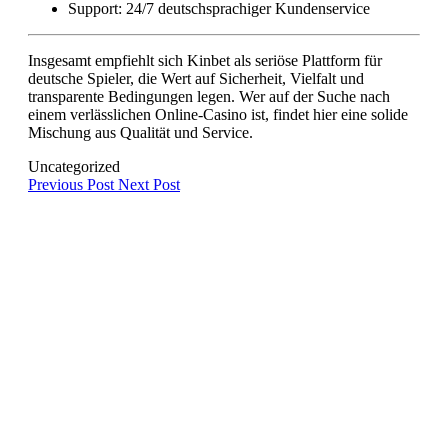
Support: 24/7 deutschsprachiger Kundenservice
Insgesamt empfiehlt sich Kinbet als seriöse Plattform für
deutsche Spieler, die Wert auf Sicherheit, Vielfalt und
transparente Bedingungen legen. Wer auf der Suche nach
einem verlässlichen Online-Casino ist, findet hier eine solide
Mischung aus Qualität und Service.
Uncategorized
Previous Post
Next Post