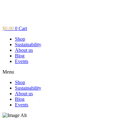
$
0.00
0
Cart
Shop
Sustainability
About us
Blog
Events
Menu
Shop
Sustainability
About us
Blog
Events
True V