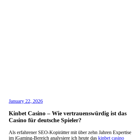
January 22, 2026
Kinbet Casino – Wie vertrauenswürdig ist das
Casino für deutsche Spieler?
Als erfahrener SEO-Kopirätter mit über zehn Jahren Expertise
im iGaming-Bereich analysiere ich heute das
kinbet casino