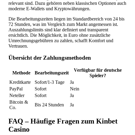
relevant sind. Dazu gehören neben klassischen Optionen auch
moderne E-Wallets und Kryptowährungen.
Die Bearbeitungszeiten liegen im Standardbereich von 24 bis
72 Stunden, was im Vergleich zum Markt angemessen ist.
Auszahlungslimits sind klar definiert und transparent
ersichtlich. Die Möglichkeit, in Euro ohne zusätzliche
Umrechnungsgebühren zu zahlen, schafft Komfort und
Vertrauen.
Übersicht der Zahlungsmethoden
Verfügbar für deutsche
Methode
Bearbeitungszeit
Spieler?
Kreditkarte
Sofort/1-3 Tage
Ja
PayPal
Sofort
Nein
Neteller
Sofort
Ja
Bitcoin &
Bis 24 Stunden
Ja
Co.
FAQ – Häufige Fragen zum Kinbet
Casino