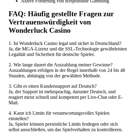
Aktive Förderung von Responsible Gambling
FAQ: Häufig gestellte Fragen zur
Vertrauenswürdigkeit von
Wonderluck Casino
1. Ist Wonderluck Casino legal und sicher in Deutschland?
Ja, die MGA-Lizenz und die SSL-Technologie gewährleisten
Legalität und Sicherheit für deutsche Spieler.
2. Wie lange dauert die Auszahlung meiner Gewinne?
Auszahlungen erfolgen in der Regel innerhalb von 24 bis 48
Stunden, abhängig von der gewählten Methode.
3. Gibt es einen Kundensupport auf Deutsch?
Ja, der Support ist mehrsprachig, darunter Deutsch, und
reagiert meist schnell und kompetent per Live-Chat oder E-
Mail.
4. Kann ich Limits für verantwortungsvolles Spielen
einstellen?
Ja, Spieler können persönliche Limits festlegen oder sich
selbst ausschließen, um das Spielverhalten zu kontrollieren.