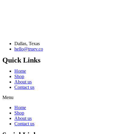
Dallas, Texas
hello@truev.co
Quick Links
Home
Shop
About us
Contact us
Menu
Home
Shop
About us
Contact us