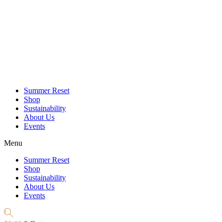
Summer Reset
Shop
Sustainability
About Us
Events
Menu
Summer Reset
Shop
Sustainability
About Us
Events