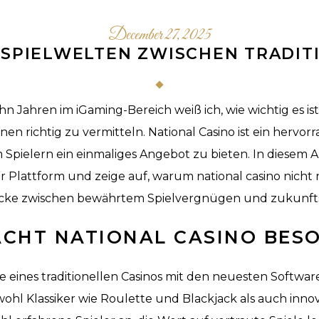
December 27, 2025
 SPIELWELTEN ZWISCHEN TRADI
hn Jahren im iGaming-Bereich weiß ich, wie wichtig es i
 richtig zu vermitteln. National Casino ist ein hervorr
pielern ein einmaliges Angebot zu bieten. In diesem Art
r Plattform und zeige auf, warum national casino nicht 
Brücke zwischen bewährtem Spielvergnügen und zukunf
CHT NATIONAL CASINO BES
e eines traditionellen Casinos mit den neuesten Softwa
wohl Klassiker wie Roulette und Blackjack als auch innov