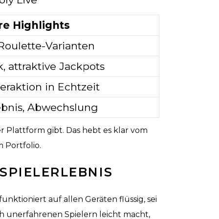
e Highlights
Roulette-Varianten
k, attraktive Jackpots
eraktion in Echtzeit
lebnis, Abwechslung
er Plattform gibt. Das hebt es klar vom
 Portfolio.
SPIELERLEBNIS
nktioniert auf allen Geräten flüssig, sei
uch unerfahrenen Spielern leicht macht,