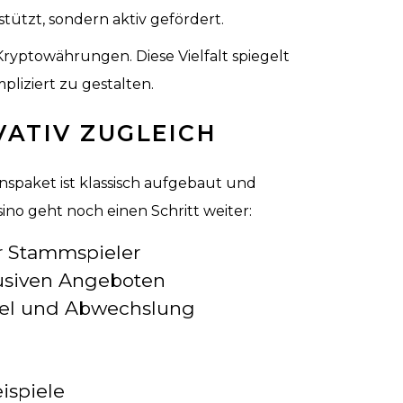
tützt, sondern aktiv gefördert.
ryptowährungen. Diese Vielfalt spiegelt
liziert zu gestalten.
ATIV ZUGLEICH
nspaket ist klassisch aufgebaut und
ino geht noch einen Schritt weiter:
ür Stammspieler
lusiven Angeboten
tzel und Abwechslung
ispiele