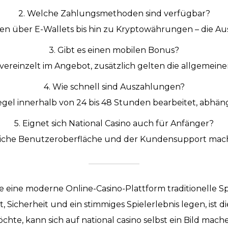
2. Welche Zahlungsmethoden sind verfügbar?
ten über E-Wallets bis hin zu Kryptowährungen – die Ausw
3. Gibt es einen mobilen Bonus?
 vereinzelt im Angebot, zusätzlich gelten die allgemein
4. Wie schnell sind Auszahlungen?
el innerhalb von 24 bis 48 Stunden bearbeitet, abhä
5. Eignet sich National Casino auch für Anfänger?
tliche Benutzeroberfläche und der Kundensupport mache
wie eine moderne Online-Casino-Plattform traditionelle 
alt, Sicherheit und ein stimmiges Spielerlebnis legen, ist
chte, kann sich auf
national casino
selbst ein Bild mac