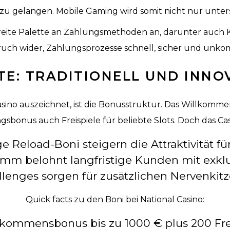
l zu gelangen. Mobile Gaming wird somit nicht nur unters
breite Palette an Zahlungsmethoden an, darunter auch K
h wider, Zahlungsprozesse schnell, sicher und unkomp
E: TRADITIONELL UND INNOV
Casino auszeichnet, ist die Bonusstruktur. Das Willkomme
bonus auch Freispiele für beliebte Slots. Doch das Cas
 Reload-Boni steigern die Attraktivität f
amm belohnt langfristige Kunden mit exk
llenges sorgen für zusätzlichen Nervenki
Quick facts zu den Boni bei National Casino:
lkommensbonus bis zu 1000 € plus 200 Fre