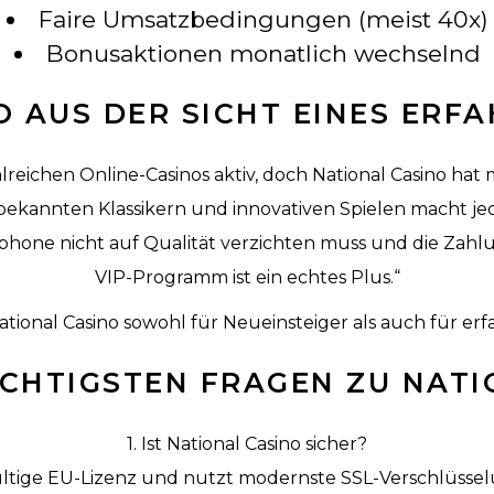
Faire Umsatzbedingungen (meist 40x)
Bonusaktionen monatlich wechselnd
 AUS DER SICHT EINES ERF
hlreichen Online-Casinos aktiv, doch National Casino hat
 bekannten Klassikern und innovativen Spielen macht je
phone nicht auf Qualität verzichten muss und die Zahlu
VIP-Programm ist ein echtes Plus.“
ional Casino sowohl für Neueinsteiger als auch für erfah
ICHTIGSTEN FRAGEN ZU NAT
1. Ist National Casino sicher?
 gültige EU-Lizenz und nutzt modernste SSL-Verschlüsse