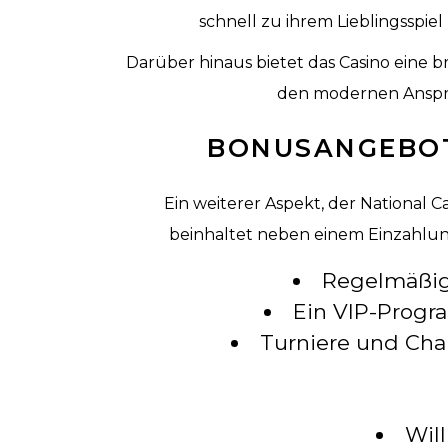
schnell zu ihrem Lieblingsspie
Darüber hinaus bietet das Casino eine 
den modernen Anspruc
BONUSANGEBOT
Ein weiterer Aspekt, der National 
beinhaltet neben einem Einzahlungs
Regelmäßige
Ein VIP-Progr
Turniere und Cha
Wil