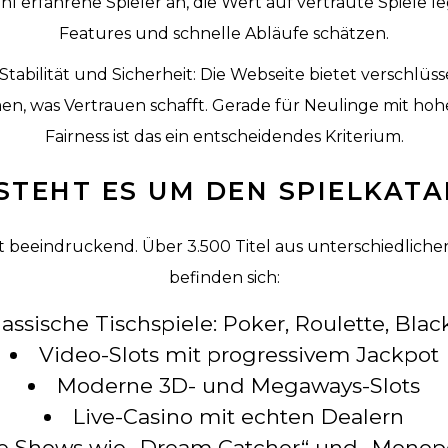
hl erfahrene Spieler an, die Wert auf vertraute Spiele 
Features und schnelle Abläufe schätzen.
 Stabilität und Sicherheit: Die Webseite bietet verschlüs
, was Vertrauen schafft. Gerade für Neulinge mit h
Fairness ist das ein entscheidendes Kriterium.
STEHT ES UM DEN SPIELKAT
o ist beeindruckend. Über 3.500 Titel aus unterschiedlich
befinden sich:
lassische Tischspiele: Poker, Roulette, Blac
Video-Slots mit progressivem Jackpot
Moderne 3D- und Megaways-Slots
Live-Casino mit echten Dealern
 Shows wie „Dream Catcher“ und „Monopo