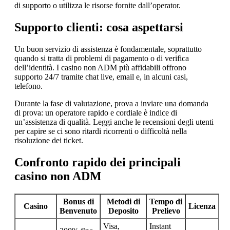
di supporto o utilizza le risorse fornite dall’operator.
Supporto clienti: cosa aspettarsi
Un buon servizio di assistenza è fondamentale, soprattutto
quando si tratta di problemi di pagamento o di verifica
dell’identità. I casino non ADM più affidabili offrono
supporto 24/7 tramite chat live, email e, in alcuni casi,
telefono.
Durante la fase di valutazione, prova a inviare una domanda
di prova: un operatore rapido e cordiale è indice di
un’assistenza di qualità. Leggi anche le recensioni degli utenti
per capire se ci sono ritardi ricorrenti o difficoltà nella
risoluzione dei ticket.
Confronto rapido dei principali
casino non ADM
Bonus di
Metodi di
Tempo di
Casino
Licenza
Benvenuto
Deposito
Prelievo
Visa,
Instant