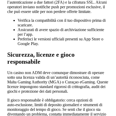
l’autenticazione a due fattori (2FA) e la cifratura SSL. Alcuni
operatori inviano notifiche push per promozioni esclusive, il
che può essere utile per non perdere offerte limitate.
Verifica la compatibilità con il tuo dispositivo prima di
scaricare.
Assicurati di avere spazio di archiviazione sufficiente
per l’app.
Preferisci le versioni ufficiali presenti su App Store o
Google Play.
Sicurezza, licenze e gioco
responsabile
Un casino non ADM deve comunque dimostrare di operare
sotto una licenza valida di un’autorità riconosciuta, come
Malta Gaming Authority (MGA) o Curaçao eGaming. Queste
licenze impongono standard rigorosi di crittografia, audit dei
giochi e protezione dei dati personali.
Il gioco responsabile è obbligatorio: cerca opzioni di
auto‑esclusione, limiti di deposito giornalieri e strumenti di
monitoraggio del tempo di gioco. Se senti che il gioco sta
diventando un problema, contatta immediatamente il servizio