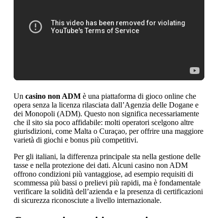
Un
casino non ADM
è una piattaforma di gioco online che
opera senza la licenza rilasciata dall’Agenzia delle Dogane e
dei Monopoli (ADM). Questo non significa necessariamente
che il sito sia poco affidabile: molti operatori scelgono altre
giurisdizioni, come Malta o Curaçao, per offrire una maggiore
varietà di giochi e bonus più competitivi.
Per gli italiani, la differenza principale sta nella gestione delle
tasse e nella protezione dei dati. Alcuni casino non ADM
offrono condizioni più vantaggiose, ad esempio requisiti di
scommessa più bassi o prelievi più rapidi, ma è fondamentale
verificare la solidità dell’azienda e la presenza di certificazioni
di sicurezza riconosciute a livello internazionale.