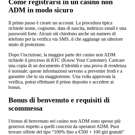
Come registrarsi in un casino non
ADM in modo sicuro
Il primo passo è creare un account. La procedura tipica
richiede nome, cognome, data di nascita, indirizzo email e una
password forte. Alcuni siti chiedono anche un numero di
telefono per la verifica via SMS, il che aggiunge un ulteriore
strato di protezione.
Dopo l’iscrizione, la maggior parte dei casino non ADM
richiede il processo di
KYC
(Know Your Customer). Caricare
una copia di un documento d’identità e una prova di residenza
è normale; queste informazioni servono a prevenire frodi e a
garantire che tu sia maggiorenne. Una volta approvata la
verifica, potrai effettuare il primo deposito e accedere ai
bonus.
Bonus di benvenuto e requisiti di
scommessa
I bonus di benvenuto nei casino non ADM sono spesso più
generosi rispetto a quelli concessi da operatori ADM. Puoi
trovare offerte del tipo “100% fino a €500 + 100 giri gratuiti”