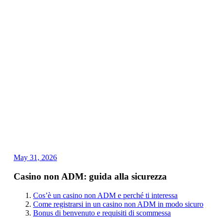
May 31, 2026
Casino non ADM: guida alla sicurezza
Cos’è un casino non ADM e perché ti interessa
Come registrarsi in un casino non ADM in modo sicuro
Bonus di benvenuto e requisiti di scommessa