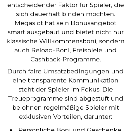
entscheidender Faktor für Spieler, die
sich dauerhaft binden möchten.
Megaslot hat sein Bonusangebot
smart ausgebaut und bietet nicht nur
klassische Willkommensboni, sondern
auch Reload-Boni, Freispiele und
Cashback-Programme.
Durch faire Umsatzbedingungen und
eine transparente Kommunikation
steht der Spieler im Fokus. Die
Treueprogramme sind abgestuft und
belohnen regelmäßige Spieler mit
exklusiven Vorteilen, darunter:
Persönliche Boni und Geschenke