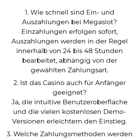
1. Wie schnell sind Ein- und
Auszahlungen bei Megaslot?
Einzahlungen erfolgen sofort,
Auszahlungen werden in der Regel
innerhalb von 24 bis 48 Stunden
bearbeitet, abhängig von der
gewählten Zahlungsart.
2. Ist das Casino auch für Anfänger
geeignet?
Ja, die intuitive Benutzeroberfläche
und die vielen kostenlosen Demo-
Versionen erleichtern den Einstieg.
3. Welche Zahlungsmethoden werden