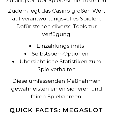
Zufälligkeit der Spiele sicherzustellen.
Zudem legt das Casino großen Wert
auf verantwortungsvolles Spielen.
Dafür stehen diverse Tools zur
Verfügung:
Einzahlungslimits
Selbstsperr-Optionen
Übersichtliche Statistiken zum
Spielverhalten
Diese umfassenden Maßnahmen
gewährleisten einen sicheren und
fairen Spielrahmen.
QUICK FACTS: MEGASLOT