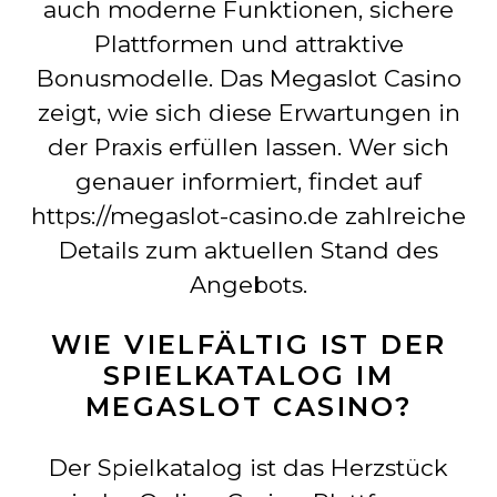
auch moderne Funktionen, sichere
Plattformen und attraktive
Bonusmodelle. Das Megaslot Casino
zeigt, wie sich diese Erwartungen in
der Praxis erfüllen lassen. Wer sich
genauer informiert, findet auf
https://megaslot-casino.de
zahlreiche
Details zum aktuellen Stand des
Angebots.
WIE VIELFÄLTIG IST DER
SPIELKATALOG IM
MEGASLOT CASINO?
Der Spielkatalog ist das Herzstück