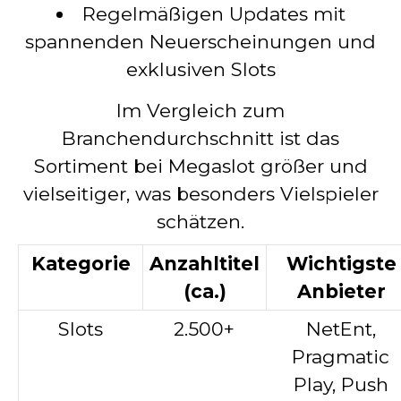
Regelmäßigen Updates mit
spannenden Neuerscheinungen und
exklusiven Slots
Im Vergleich zum
Branchendurchschnitt ist das
Sortiment bei Megaslot größer und
vielseitiger, was besonders Vielspieler
schätzen.
Kategorie
Anzahltitel
Wichtigste
(ca.)
Anbieter
Slots
2.500+
NetEnt,
Pragmatic
Play, Push