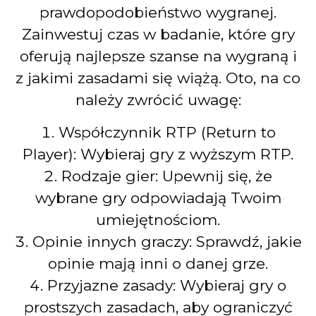
prawdopodobieństwo wygranej.
Zainwestuj czas w badanie, które gry
oferują najlepsze szanse na wygraną i
z jakimi zasadami się wiążą. Oto, na co
należy zwrócić uwagę:
Współczynnik RTP (Return to
Player): Wybieraj gry z wyższym RTP.
Rodzaje gier: Upewnij się, że
wybrane gry odpowiadają Twoim
umiejętnościom.
Opinie innych graczy: Sprawdź, jakie
opinie mają inni o danej grze.
Przyjazne zasady: Wybieraj gry o
prostszych zasadach, aby ograniczyć