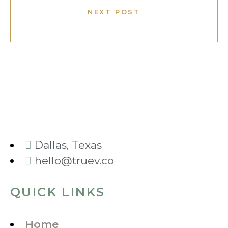
NEXT POST
Dallas, Texas
hello@truev.co
QUICK LINKS
Home