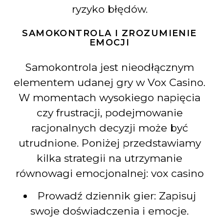
ryzyko błędów.
SAMOKONTROLA I ZROZUMIENIE
EMOCJI
Samokontrola jest nieodłącznym
elementem udanej gry w Vox Casino.
W momentach wysokiego napięcia
czy frustracji, podejmowanie
racjonalnych decyzji może być
utrudnione. Poniżej przedstawiamy
kilka strategii na utrzymanie
równowagi emocjonalnej:
vox casino
Prowadź dziennik gier: Zapisuj
swoje doświadczenia i emocje.