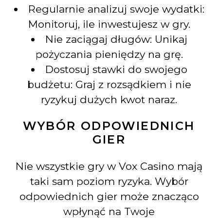
Regularnie analizuj swoje wydatki:
Monitoruj, ile inwestujesz w gry.
Nie zaciągaj długów: Unikaj
pożyczania pieniędzy na grę.
Dostosuj stawki do swojego
budżetu: Graj z rozsądkiem i nie
ryzykuj dużych kwot naraz.
WYBÓR ODPOWIEDNICH
GIER
Nie wszystkie gry w Vox Casino mają
taki sam poziom ryzyka. Wybór
odpowiednich gier może znacząco
wpłynąć na Twoje