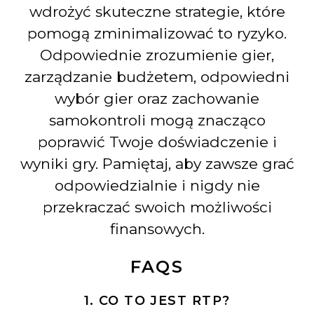
wdrożyć skuteczne strategie, które
pomogą zminimalizować to ryzyko.
Odpowiednie zrozumienie gier,
zarządzanie budżetem, odpowiedni
wybór gier oraz zachowanie
samokontroli mogą znacząco
poprawić Twoje doświadczenie i
wyniki gry. Pamiętaj, aby zawsze grać
odpowiedzialnie i nigdy nie
przekraczać swoich możliwości
finansowych.
FAQS
1. CO TO JEST RTP?