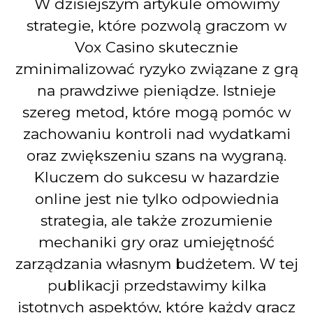
W dzisiejszym artykule omówimy
strategie, które pozwolą graczom w
Vox Casino skutecznie
zminimalizować ryzyko związane z grą
na prawdziwe pieniądze. Istnieje
szereg metod, które mogą pomóc w
zachowaniu kontroli nad wydatkami
oraz zwiększeniu szans na wygraną.
Kluczem do sukcesu w hazardzie
online jest nie tylko odpowiednia
strategia, ale także zrozumienie
mechaniki gry oraz umiejętność
zarządzania własnym budżetem. W tej
publikacji przedstawimy kilka
istotnych aspektów, które każdy gracz