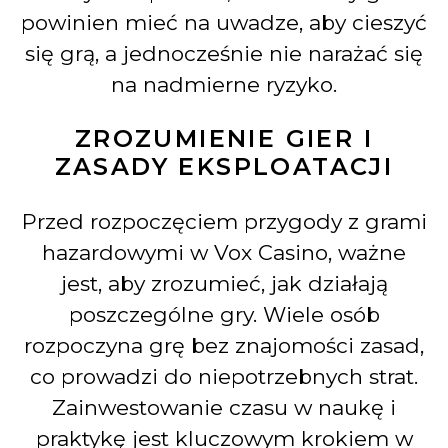
powinien mieć na uwadze, aby cieszyć
się grą, a jednocześnie nie narażać się
na nadmierne ryzyko.
ZROZUMIENIE GIER I
ZASADY EKSPLOATACJI
Przed rozpoczęciem przygody z grami
hazardowymi w Vox Casino, ważne
jest, aby zrozumieć, jak działają
poszczególne gry. Wiele osób
rozpoczyna grę bez znajomości zasad,
co prowadzi do niepotrzebnych strat.
Zainwestowanie czasu w naukę i
praktykę jest kluczowym krokiem w