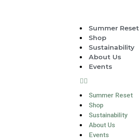
Summer Rese
Shop
Sustainability
About Us
Events
Summer Reset
Shop
Sustainability
About Us
Events