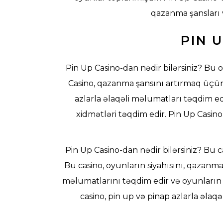
qazanma şansları 
PIN 
Pin Up Casino-dan nədir bilərsiniz? Bu o
Casino, qazanma şansını artırmaq üçün 
azlarla əlaqəli məlumatları təqdim edi
xidmətləri təqdim edir. Pin Up Casino-
Pin Up Casino-dan nədir bilərsiniz? Bu c
Bu casino, oyunların siyahısını, qazanma 
məlumatlarını təqdim edir və oyunların s
casino, pin up və pinap azlarla əlaqə