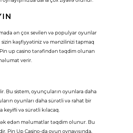
n oynayışınızda daha çox ziyavə olunur.
YIN
mada ən çox sevilen və populyar oyunlar
 sizin kəşfiyyətiniz və mənzilinizi tapmaq
un. Pin up casino tərəfindən təqdim olunan
məlumat verir.
ir. Bu sistem, oyunçuların oyunlara daha
ların oyunları daha sürətli və rahat bir
eyifli və sürətli kılacaq.
ömək edən məlumatlar təqdim olunur. Bu
dir. Pin Up Casino-da oyun oynayışında,