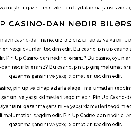
və məşhur qazino mənzilindən faydalanma şansı sizin üç
UP CASINO-DAN NƏDIR BILƏRS
nlayn casino-dan nənə, qız, qız qız, pinap az və ya pin u
ən yaxşı oyunları təqdim edir. Bu casino, pin up casino
r. Pin Up Casino-dan nədir bilərsiniz? Bu casino, oyunlar
dan nədir bilərsiniz? Bu casino, pin up giriş məlumatları
qazanma şansını və yaxşı xidmətləri təqdim edir.
asino, pin up və pinap azlarla əlaqəli məlumatları təqdim 
şansını və yaxşı xidmətləri təqdim edir. Pin Up Casino-dan
iyahısını, qazanma şansını və yaxşı xidmətləri təqdim edi
li məlumatları təqdim edir. Pin Up Casino-dan nədir bilərs
qazanma şansını və yaxşı xidmətləri təqdim edir.