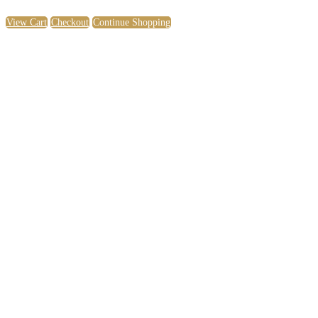
View Cart
Checkout
Continue Shopping