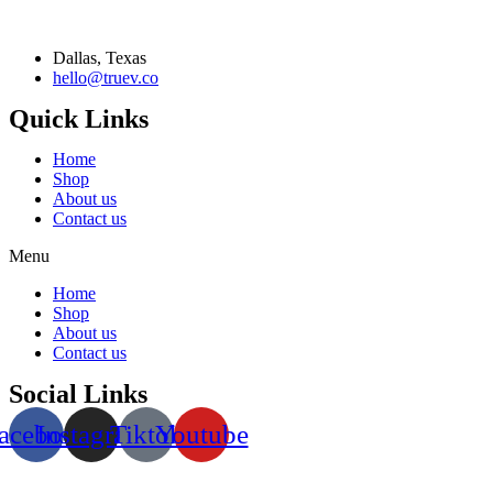
Dallas, Texas
hello@truev.co
Quick Links
Home
Shop
About us
Contact us
Menu
Home
Shop
About us
Contact us
Social Links
acebook
Instagram
Tiktok
Youtube
Copyright © 2024. All Rights Reserved.