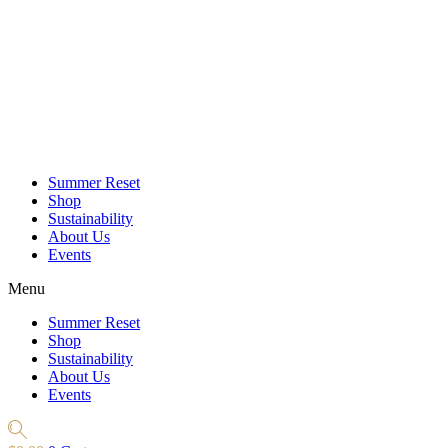
Summer Reset
Shop
Sustainability
About Us
Events
Menu
Summer Reset
Shop
Sustainability
About Us
Events