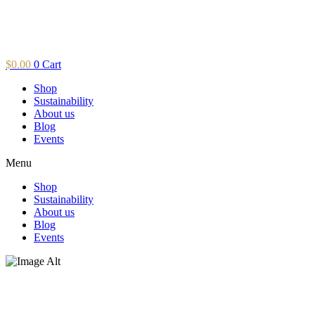
$
0.00
0
Cart
Shop
Sustainability
About us
Blog
Events
Menu
Shop
Sustainability
About us
Blog
Events
True V