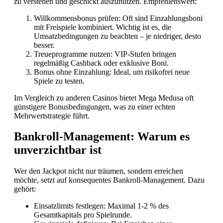
zu verstehen und geschickt auszunutzen. Empfehlenswert:
Willkommensbonus prüfen: Oft sind Einzahlungsboni
mit Freispiele kombiniert. Wichtig ist es, die
Umsatzbedingungen zu beachten – je niedriger, desto
besser.
Treueprogramme nutzen: VIP-Stufen bringen
regelmäßig Cashback oder exklusive Boni.
Bonus ohne Einzahlung: Ideal, um risikofrei neue
Spiele zu testen.
Im Vergleich zu anderen Casinos bietet Mega Medusa oft
günstigere Bonusbedingungen, was zu einer echten
Mehrwertstrategie führt.
Bankroll-Management: Warum es
unverzichtbar ist
Wer den Jackpot nicht nur träumen, sondern erreichen
möchte, setzt auf konsequentes Bankroll-Management. Dazu
gehört:
Einsatzlimits festlegen: Maximal 1-2 % des
Gesamtkapitals pro Spielrunde.