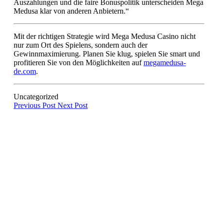
Auszahlungen und die faire Bonuspolitik unterscheiden Mega
Medusa klar von anderen Anbietern.“
Mit der richtigen Strategie wird Mega Medusa Casino nicht
nur zum Ort des Spielens, sondern auch der
Gewinnmaximierung. Planen Sie klug, spielen Sie smart und
profitieren Sie von den Möglichkeiten auf
megamedusa-
de.com
.
Uncategorized
Previous Post
Next Post