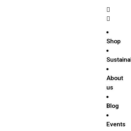
Shop
Sustainab
About
us
Blog
Events