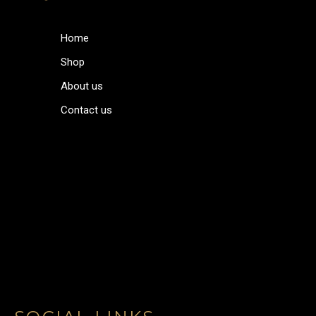
Home
Shop
About us
Contact us
Home
Shop
About us
Contact us