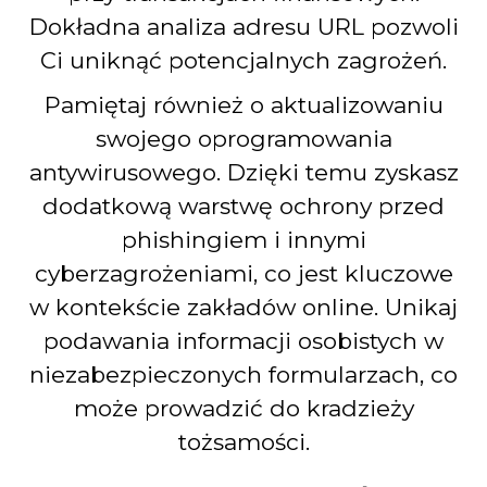
Dokładna analiza adresu URL pozwoli
Ci uniknąć potencjalnych zagrożeń.
Pamiętaj również o aktualizowaniu
swojego oprogramowania
antywirusowego. Dzięki temu zyskasz
dodatkową warstwę ochrony przed
phishingiem i innymi
cyberzagrożeniami, co jest kluczowe
w kontekście zakładów online. Unikaj
podawania informacji osobistych w
niezabezpieczonych formularzach, co
może prowadzić do kradzieży
tożsamości.