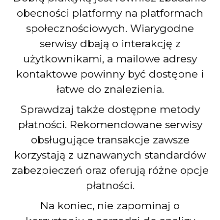
obecności platformy na platformach
społecznościowych. Wiarygodne
serwisy dbają o interakcję z
użytkownikami, a mailowe adresy
kontaktowe powinny być dostępne i
łatwe do znalezienia.
Sprawdzaj także dostępne metody
płatności. Rekomendowane serwisy
obsługujące transakcje zawsze
korzystają z uznawanych standardów
zabezpieczeń oraz oferują różne opcje
płatności.
Na koniec, nie zapominaj o