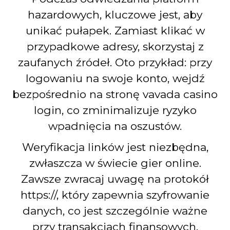
hazardowych, kluczowe jest, aby
unikać pułapek. Zamiast klikać w
przypadkowe adresy, skorzystaj z
zaufanych źródeł. Oto przykład: przy
logowaniu na swoje konto, wejdź
bezpośrednio na stronę
vavada casino
login
, co zminimalizuje ryzyko
wpadnięcia na oszustów.
Weryfikacja linków jest niezbędna,
zwłaszcza w świecie gier online.
Zawsze zwracaj uwagę na protokół
https://, który zapewnia szyfrowanie
danych, co jest szczególnie ważne
przy transakcjach finansowych.