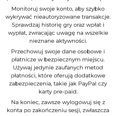
Monitoruj swoje konto, aby szybko
wykrywać nieautoryzowane transakcje.
Sprawdzaj historię gry oraz wpłat i
wypłat, zwracając uwagę na wszelkie
nieznane aktywności.
Przechowuj swoje dane osobowe i
płatnicze w bezpiecznym miejscu.
Używaj jedynie zaufanych metod
płatności, które oferują dodatkowe
zabezpieczenia, takie jak PayPal czy
karty pre-paid.
Na koniec, zawsze wylogowuj się z
konta po zakończeniu sesji, zwłaszcza