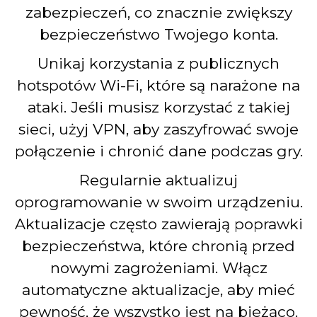
zabezpieczeń, co znacznie zwiększy
bezpieczeństwo Twojego konta.
Unikaj korzystania z publicznych
hotspotów Wi-Fi, które są narażone na
ataki. Jeśli musisz korzystać z takiej
sieci, użyj VPN, aby zaszyfrować swoje
połączenie i chronić dane podczas gry.
Regularnie aktualizuj
oprogramowanie w swoim urządzeniu.
Aktualizacje często zawierają poprawki
bezpieczeństwa, które chronią przed
nowymi zagrożeniami. Włącz
automatyczne aktualizacje, aby mieć
pewność, że wszystko jest na bieżąco.