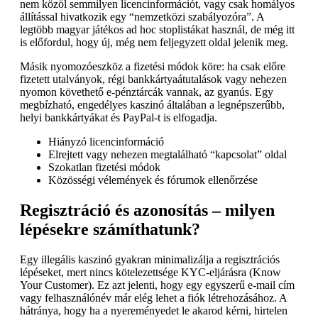
nem közöl semmilyen licencinformációt, vagy csak homályos
állítással hivatkozik egy “nemzetközi szabályozóra”. A
legtöbb magyar játékos ad hoc stoplistákat használ, de még itt
is előfordul, hogy új, még nem feljegyzett oldal jelenik meg.
Másik nyomozóeszköz a fizetési módok köre: ha csak előre
fizetett utalványok, régi bankkártyaátutalások vagy nehezen
nyomon követhető e‑pénztárcák vannak, az gyanús. Egy
megbízható, engedélyes kaszinó általában a legnépszerűbb,
helyi bankkártyákat és PayPal‑t is elfogadja.
Hiányzó licencinformáció
Elrejtett vagy nehezen megtalálható “kapcsolat” oldal
Szokatlan fizetési módok
Közösségi vélemények és fórumok ellenőrzése
Regisztráció és azonosítás – milyen
lépésekre számíthatunk?
Egy illegális kaszinó gyakran minimalizálja a regisztrációs
lépéseket, mert nincs kötelezettsége KYC‑eljárásra (Know
Your Customer). Ez azt jelenti, hogy egy egyszerű e‑mail cím
vagy felhasználónév már elég lehet a fiók létrehozásához. A
hátránya, hogy ha a nyereményedet le akarod kérni, hirtelen