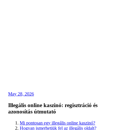
May 28, 2026
Illegális online kaszinó: regisztráció és
azonosítás útmutató
Mi pontosan egy illegális online kaszinó?
Hogyan ismerhetjük fel az illegális oldalt?