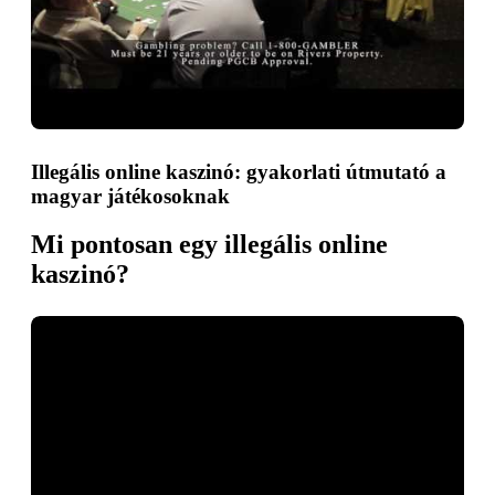
Illegális online kaszinó: gyakorlati útmutató a
magyar játékosoknak
Mi pontosan egy illegális online
kaszinó?