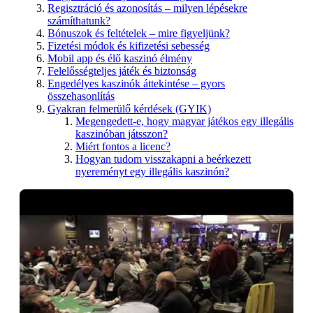
Regisztráció és azonosítás – milyen lépésekre
számíthatunk?
Bónuszok és feltételek – mire figyeljünk?
Fizetési módok és kifizetési sebesség
Mobil app és élő kaszinó élmény
Felelősségteljes játék és biztonság
Engedélyes kaszinók áttekintése – gyors
összehasonlítás
Gyakran felmerülő kérdések (GYIK)
Megengedett-e, hogy magyar játékos egy illegális
kaszinóban játsszon?
Miért fontos a licenc?
Hogyan tudom visszakapni a beérkezett
nyereményt egy illegális kaszinón?