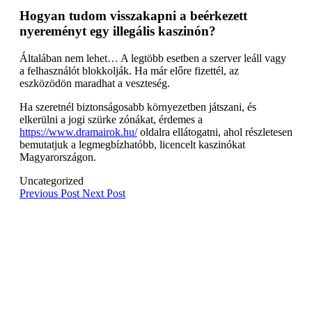
Hogyan tudom visszakapni a beérkezett
nyereményt egy illegális kaszinón?
Általában nem lehet… A legtöbb esetben a szerver leáll vagy
a felhasználót blokkolják. Ha már előre fizettél, az
eszközödön maradhat a veszteség.
Ha szeretnél biztonságosabb környezetben játszani, és
elkerülni a jogi szürke zónákat, érdemes a
https://www.dramairok.hu/
oldalra ellátogatni, ahol részletesen
bemutatjuk a legmegbízhatóbb, licencelt kaszinókat
Magyarországon.
Uncategorized
Previous Post
Next Post