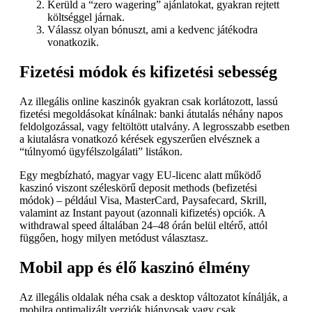
Kerüld a “zero wagering” ajánlatokat, gyakran rejtett
költséggel járnak.
Válassz olyan bónuszt, ami a kedvenc játékodra
vonatkozik.
Fizetési módok és kifizetési sebesség
Az illegális online kaszinók gyakran csak korlátozott, lassú
fizetési megoldásokat kínálnak: banki átutalás néhány napos
feldolgozással, vagy feltöltött utalvány. A legrosszabb esetben
a kiutalásra vonatkozó kérések egyszerűen elvésznek a
“túlnyomó ügyfélszolgálati” listákon.
Egy megbízható, magyar vagy EU‑licenc alatt működő
kaszinó viszont széleskörű deposit methods (befizetési
módok) – például Visa, MasterCard, Paysafecard, Skrill,
valamint az Instant payout (azonnali kifizetés) opciók. A
withdrawal speed általában 24–48 órán belül eltérő, attól
függően, hogy milyen metódust választasz.
Mobil app és élő kaszinó élmény
Az illegális oldalak néha csak a desktop változatot kínálják, a
mobilra optimalizált verziók hiányosak vagy csak