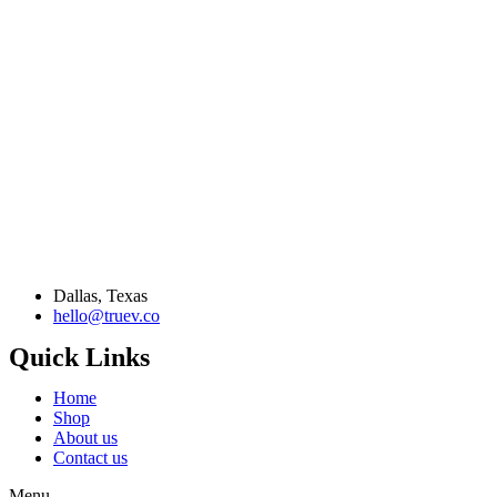
Dallas, Texas
hello@truev.co
Quick Links
Home
Shop
About us
Contact us
Menu