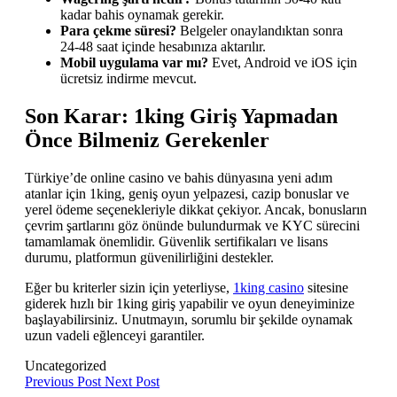
kadar bahis oynamak gerekir.
Para çekme süresi?
Belgeler onaylandıktan sonra
24‑48 saat içinde hesabınıza aktarılır.
Mobil uygulama var mı?
Evet, Android ve iOS için
ücretsiz indirme mevcut.
Son Karar: 1king Giriş Yapmadan
Önce Bilmeniz Gerekenler
Türkiye’de online casino ve bahis dünyasına yeni adım
atanlar için 1king, geniş oyun yelpazesi, cazip bonuslar ve
yerel ödeme seçenekleriyle dikkat çekiyor. Ancak, bonusların
çevrim şartlarını göz önünde bulundurmak ve KYC sürecini
tamamlamak önemlidir. Güvenlik sertifikaları ve lisans
durumu, platformun güvenilirliğini destekler.
Eğer bu kriterler sizin için yeterliyse,
1king casino
sitesine
giderek hızlı bir 1king giriş yapabilir ve oyun deneyiminize
başlayabilirsiniz. Unutmayın, sorumlu bir şekilde oynamak
uzun vadeli eğlenceyi garantiler.
Uncategorized
Previous Post
Next Post