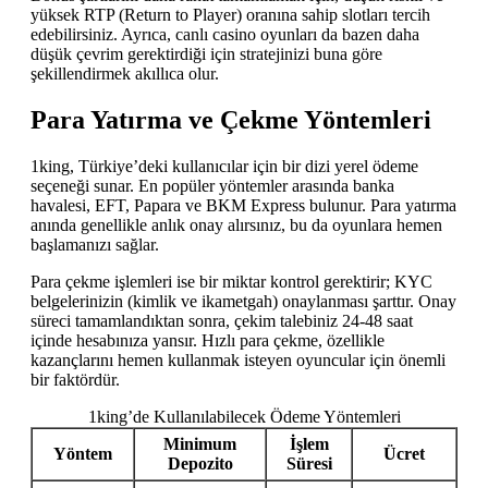
yüksek RTP (Return to Player) oranına sahip slotları tercih
edebilirsiniz. Ayrıca, canlı casino oyunları da bazen daha
düşük çevrim gerektirdiği için stratejinizi buna göre
şekillendirmek akıllıca olur.
Para Yatırma ve Çekme Yöntemleri
1king, Türkiye’deki kullanıcılar için bir dizi yerel ödeme
seçeneği sunar. En popüler yöntemler arasında banka
havalesi, EFT, Papara ve BKM Express bulunur. Para yatırma
anında genellikle anlık onay alırsınız, bu da oyunlara hemen
başlamanızı sağlar.
Para çekme işlemleri ise bir miktar kontrol gerektirir; KYC
belgelerinizin (kimlik ve ikametgah) onaylanması şarttır. Onay
süreci tamamlandıktan sonra, çekim talebiniz 24‑48 saat
içinde hesabınıza yansır. Hızlı para çekme, özellikle
kazançlarını hemen kullanmak isteyen oyuncular için önemli
bir faktördür.
1king’de Kullanılabilecek Ödeme Yöntemleri
Minimum
İşlem
Yöntem
Ücret
Depozito
Süresi