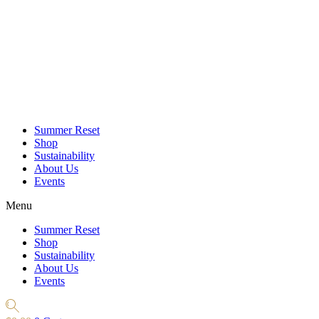
Summer Reset
Shop
Sustainability
About Us
Events
Menu
Summer Reset
Shop
Sustainability
About Us
Events