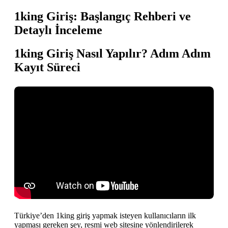
1king Giriş: Başlangıç Rehberi ve
Detaylı İnceleme
1king Giriş Nasıl Yapılır? Adım Adım
Kayıt Süreci
Türkiye’den 1king giriş yapmak isteyen kullanıcıların ilk
yapması gereken şey, resmi web sitesine yönlendirilerek